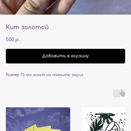
Кит золотой
500
р.
Добавить в корзину
Размер 75 мм, холст на магните, акрил